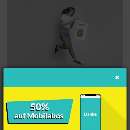
Die besten Handy-Abos
Hol dir ein neues Handy-Abo und profitiere von
unseren riesigen Rabatten.
Lebenslanger Rabatt
Keine Mindestvertragslaufzeit