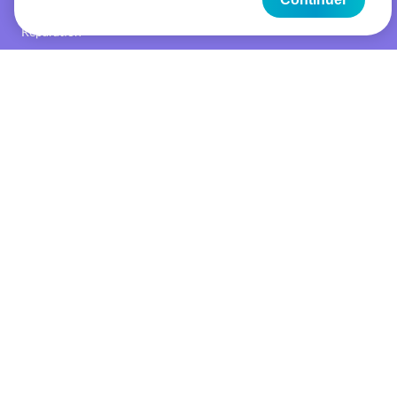
Rapporter un cas de fraude
Reparation
OFFRES
Abonnement mobile
Prépayé
Internet
5G
Smartphones
Options économiques
Wi-Fi Calling
eSIM
MY YALLO
Mes tarifs
Factures
Paramètres
Recharger crédit