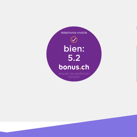
et mobile 10 Go inclus et SMS illimités vers le monde entier. Après consom
r ou tu choisis de continuer à surfer à vitesse réduite (256 kbit/s). Plu
ais de roaming sont facturés pour les appels provenant de l’étranger vers 
rée minimale peut être résilié avec un préavis de 2 mois à la fin de n’im
 avec durée minimale du contrat peuvent être résiliés au plus tôt à la fi
, les abonnements peuvent être résiliés avec un préavis de 2 mois à la fin