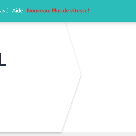
ayé
Aide
Nouveau: Plus de vitesse!
 SIM gratuite
ent
er une option
er un crédit
L