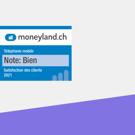
mation de l’Internet haut débit inclus, tu continues de
s d'infos
ici
la Suisse et vers d’autres pays. Voir le paragraphe
porte quel mois.
n du premier mois après la fin de l’engagement
 de chaque mois.