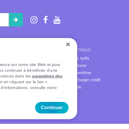
MY YALLO
ent mobile
Mes tarifs
rience sur notre site Web et pour
Factures
x continuer à bénéficier d'une
Paramètres
férences dans les
paramètres des
Recharger crédit
 en cliquant sur le lien «
'informations, consulte notre
hones
Deals
 économiques
lling
Continuer