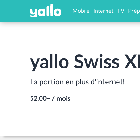
Mobile
Internet
TV
Prép
Internet chez toi
Carte
Internet en déplacem
Activ
Charg
yallo Swiss X
La portion en plus d'internet!
52.00– /
mois