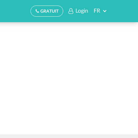
Login
FR
GRATUIT
DE
Abonnements
IT
Paramètres
EN
Login