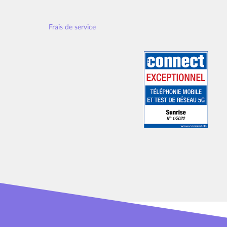
Appels illimités vers tous les réseaux suisses. Intern
surfer avec l’option Dayspeed en 4G pour CHF 1.20/jou
Frais de service
Les conversations sont décomptées à la minute. Des fr
“Téléphoner à l’étranger”: Téléphoner à l’étranger.
Durée minimale du contrat: 0 mois. Un contrat sans du
Résiliation en cas de durée minimale: Les abonnements
contractuel. Après la fin de l’engagement contractuel
Frais d’activation Mobile: CHF 59 (Prix normal)