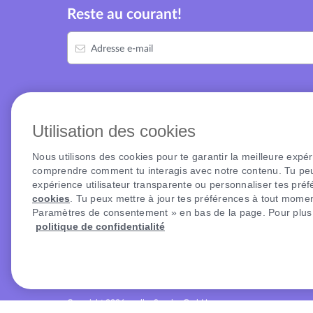
Reste au courant!
Adresse e-mail
LIENS RAPIDES
OFFRES
Utilisation des cookies
Home
Abonnem
Nous utilisons des cookies pour te garantir la meilleure expé
Aide
Prépayé
comprendre comment tu interagis avec notre contenu. Tu peu
Distinctions
Internet
expérience utilisateur transparente ou personnaliser tes pré
Information roaming
5G
cookies
. Tu peux mettre à jour tes préférences à tout moment
Paramètres de consentement » en bas de la page. Pour plus d
Frais de service
Smartp
politique de confidentialité
Rapporter un cas de fraude
Options
Reparation
Wi-Fi Ca
eSIM
Copyright 2026 - yallo, Sunrise GmbH