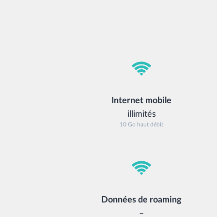
Internet mobile
illimités
10 Go haut débit
Données de roaming
–