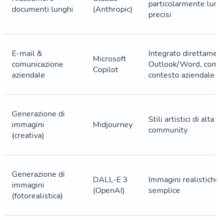
particolarmente lung
documenti lunghi
(Anthropic)
precisi
E-mail &
Integrato direttamen
Microsoft
comunicazione
Outlook/Word, comp
Copilot
aziendale
contesto aziendale
Generazione di
Stili artistici di alta
immagini
Midjourney
community
(creativa)
Generazione di
Login
DALL-E 3
Immagini realistiche,
immagini
(OpenAI)
semplice
(fotorealistica)