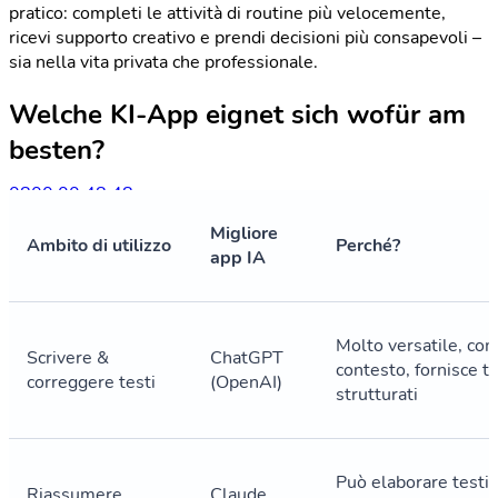
pratico: completi le attività di routine più velocemente,
ricevi supporto creativo e prendi decisioni più consapevoli –
sia nella vita privata che professionale.
Welche KI-App eignet sich wofür am
besten?
0800 00 48 48
Migliore
La lingua corrente è italiano. Se vuoi cambiarla, scegline
Ambito di utilizzo
Perché?
app IA
un'altra da questo menu.
IT
Molto versatile, co
Scrivere &
ChatGPT
contesto, fornisce t
correggere testi
(OpenAI)
strutturati
Può elaborare testi
Riassumere
Claude