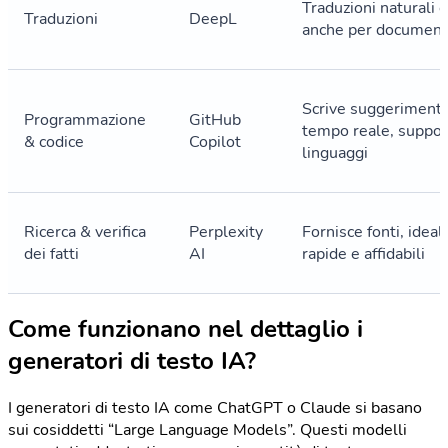
Traduzioni naturali e
Traduzioni
DeepL
anche per document
Scrive suggerimenti 
Programmazione
GitHub
tempo reale, suppor
& codice
Copilot
linguaggi
Ricerca & verifica
Perplexity
Fornisce fonti, ideal
dei fatti
AI
rapide e affidabili
Come funzionano nel dettaglio i
generatori di testo IA?
I generatori di testo IA come ChatGPT o Claude si basano
sui cosiddetti “Large Language Models”. Questi modelli