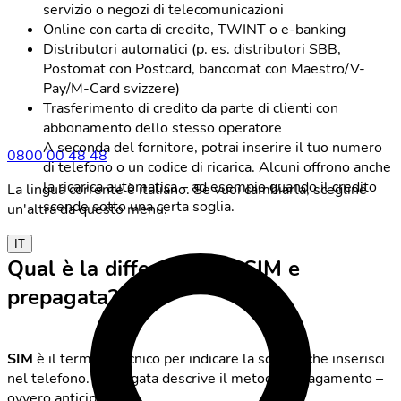
servizio o negozi di telecomunicazioni
Online con carta di credito, TWINT o e-banking
Distributori automatici (p. es. distributori SBB,
Postomat con Postcard, bancomat con Maestro/V-
Pay/M-Card svizzere)
Trasferimento di credito da parte di clienti con
abbonamento dello stesso operatore
A seconda del fornitore, potrai inserire il tuo numero
0800 00 48 48
di telefono o un codice di ricarica. Alcuni offrono anche
la ricarica automatica – ad esempio quando il credito
La lingua corrente è italiano. Se vuoi cambiarla, scegline
scende sotto una certa soglia.
un'altra da questo menu.
IT
Qual è la differenza tra SIM e
prepagata?
SIM
è il termine tecnico per indicare la scheda che inserisci
nel telefono. Prepagata descrive il metodo di pagamento –
ovvero anticipato.