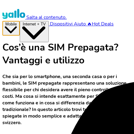
Salta al contenuto.
Dispositivi
Aiuto
🔥Hot Deals
Mobile
Internet + TV
Cos’è una SIM Prepagata?
Vantaggi e utilizzo
Che sia per lo smartphone, una seconda casa o per i
bambini, le SIM prepagate rappresentano una soluzione
flessibile per chi desidera avere il pieno controllo dei
costi. Ma cosa si intende esattamente per SIM prepagata,
come funziona e in cosa si differenzia da un abbonamento
tradizionale? In questo articolo trovi tutte le risposte –
spiegate in modo semplice e adattate al contesto
svizzero.