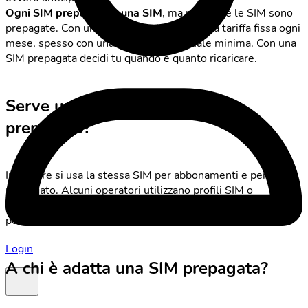
Ogni SIM prepagata è una SIM
, ma non tutte le SIM sono
prepagate. Con un abbonamento, paghi una tariffa fissa ogni
mese, spesso con una durata contrattuale minima. Con una
SIM prepagata decidi tu quando e quanto ricaricare.
Serve una SIM speciale per il
prepagato?
In genere si usa la stessa SIM per abbonamenti e per il
prepagato. Alcuni operatori utilizzano profili SIM o
confezioni diverse, ma dal punto di vista tecnico ci sono
poche differenze.
Login
A chi è adatta una SIM prepagata?