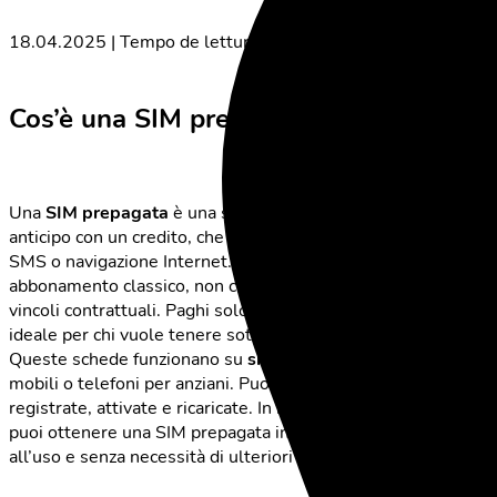
18.04.2025 | Tempo de lettura: 4 minuti
Cos’è una SIM prepagata?
Una
SIM prepagata
è una scheda telefonica che si ricarica in
anticipo con un credito, che poi puoi utilizzare per chiamate,
SMS o navigazione Internet. A differenza di un
abbonamento classico, non ci sono canoni mensili fissi né
vincoli contrattuali. Paghi solo ciò che consumi davvero –
ideale per chi vuole tenere sotto controllo le proprie spese.
Queste schede funzionano su
smartphone, tablet
, router
mobili o telefoni per anziani. Puoi usarle subito, appena
registrate, attivate e ricaricate. In molti negozi di telefonia
puoi ottenere una SIM prepagata in pochi minuti – pronta
all’uso e senza necessità di ulteriori verifiche online.