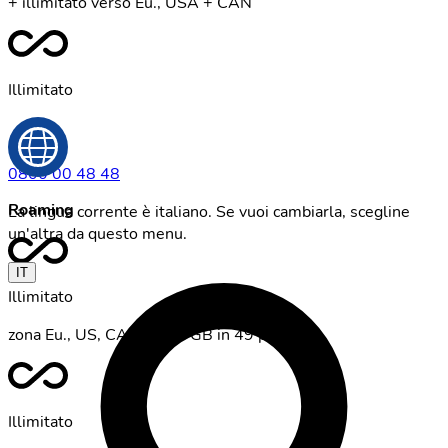
+ illimitato verso Eu., USA + CAN
Illimitato
0800 00 48 48
Roaming
La lingua corrente è italiano. Se vuoi cambiarla, scegline
un'altra da questo menu.
IT
Illimitato
zona Eu., US, CA, TU + 5 GB in 49 paesi
Illimitato