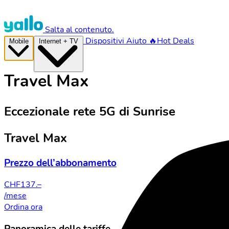
Salta al contenuto.
Dispositivi
Aiuto
🔥Hot Deals
Mobile
Internet + TV
Travel Max
Eccezionale rete 5G di Sunrise
Travel Max
Prezzo dell’abbonamento
CHF
137.–
/mese
Ordina ora