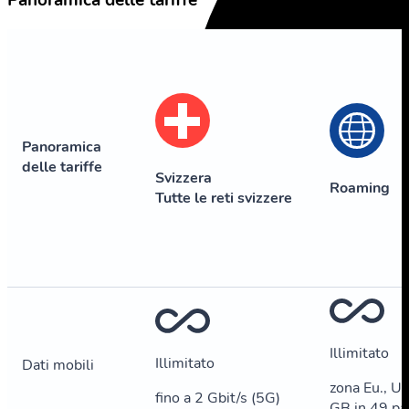
Panoramica delle tariffe
Panoramica
delle tariffe
Svizzera
Roaming
Tutte le reti svizzere
Illimitato
Illimitato
Dati mobili
zona Eu., U
fino a 2 Gbit/s (5G)
GB in 49 pa