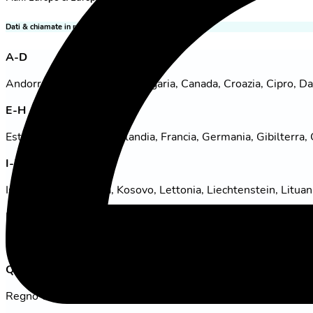
Dati & chiamate in roaming
A-D
Andorra, Austria, Belgio, Bulgaria, Canada, Croazia, Cipro, D
E-H
Estonia, Isole Faroe, Finlandia, Francia, Germania, Gibilterra,
I-L
Islanda, Irlanda, Italia, Kosovo, Lettonia, Liechtenstein, Litu
M-P
Malta, Monaco, Norvegia, Paesi Bassi, Polonia, Portogallo
Q-T
Regno Unito, Repubblica Ceca, Romania, Russia, San Marino, Sl