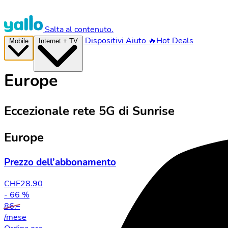
Salta al contenuto.
Dispositivi
Aiuto
🔥Hot Deals
Mobile
Internet + TV
Europe
Eccezionale rete 5G di Sunrise
Europe
Prezzo dell’abbonamento
CHF
28.90
- 66 %
86.–
/mese