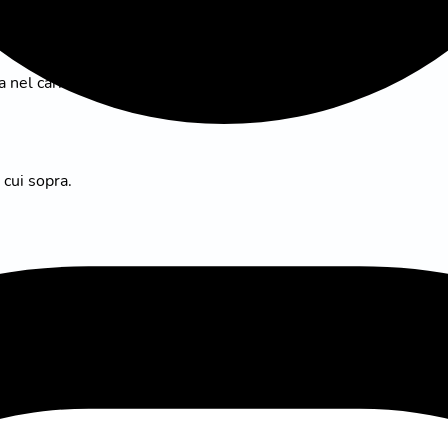
esto alla fine della durata minima. Dopo di che, si applica un pr
 nel carrello.
 cui sopra.