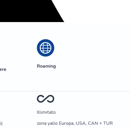
Roaming
zere
Illimitato
G)
zona yallo Europa, USA, CAN + TUR