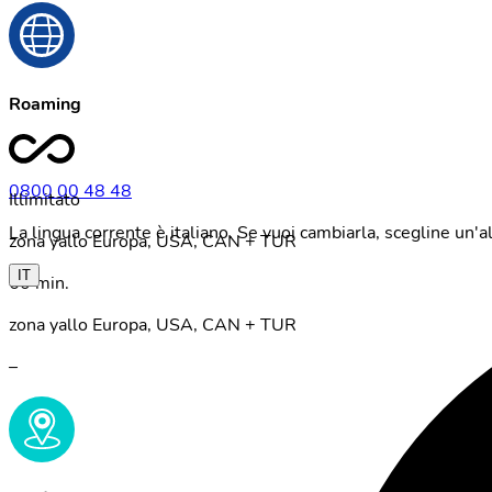
Roaming
0800 00 48 48
Illimitato
La lingua corrente è italiano. Se vuoi cambiarla, scegline un'
zona yallo Europa, USA, CAN + TUR
IT
60 min.
zona yallo Europa, USA, CAN + TUR
–