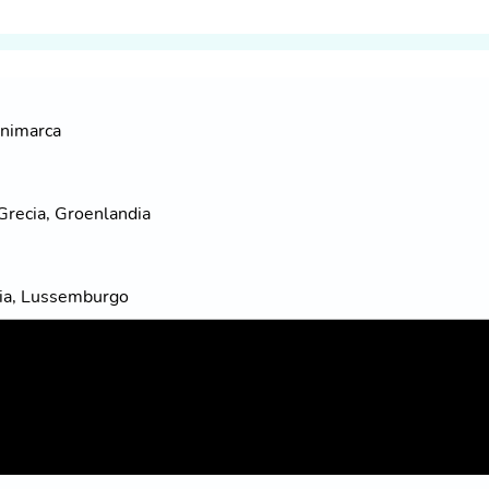
animarca
 Grecia, Groenlandia
ania, Lussemburgo
ovacchia, Slovenia, Spagna, Stati Uniti, Svezia, Turchia