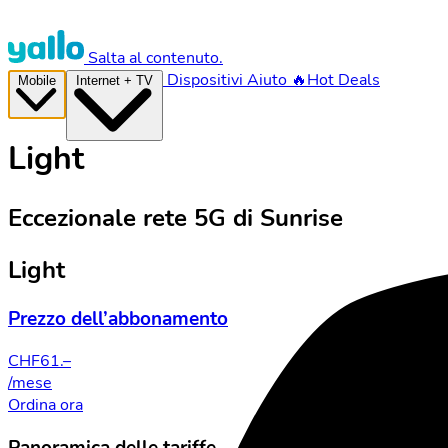
Salta al contenuto.
Dispositivi
Aiuto
🔥Hot Deals
Mobile
Internet + TV
Light
Eccezionale rete 5G di Sunrise
Light
Prezzo dell’abbonamento
CHF
61.–
/mese
Ordina ora