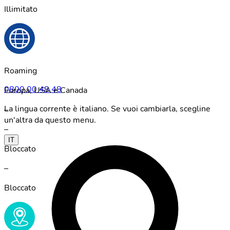
Illimitato
Roaming
0800 00 48 48
Europa, USA e Canada
La lingua corrente è italiano. Se vuoi cambiarla, scegline
–
un'altra da questo menu.
–
IT
Bloccato
–
Bloccato