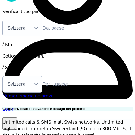
Verifica il tuo piano tariffario:
Svizzera
Dal paese
/ Mb
Collocazione
:
/ min.
/ SMS
Svizzera
Per il paese
Numeri speciali e brevi
Login
Condizioni, costo di attivazione e dettagli del prodotto
Unlimited calls & SMS in all Swiss networks. Unlimited
high-speed internet in Switzerland (5G, up to 300 Mbit/s). I