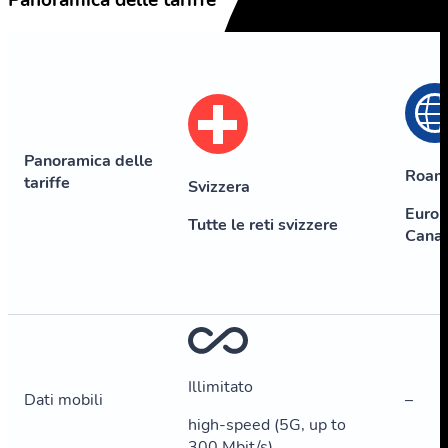
Panoramica delle tariffe
Panoramica delle
Roam
tariffe
Svizzera
Europ
Tutte le reti svizzere
Cana
Illimitato
Dati mobili
–
high-speed (5G, up to
300 Mbit/s)