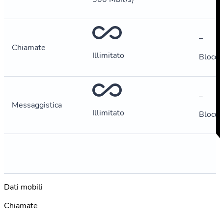
–
Chiamate
Illimitato
Blocc
–
Messaggistica
Illimitato
Blocc
Dati mobili
Chiamate