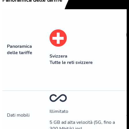
Panoramica delle tariffe
Panoramica
delle tariffe
Svizzera
E
Tutte le reti svizzere
Illimitato
Dati mobili
–
5 GB ad alta velocità (5G, fino a
300 Mbit/s) incl.