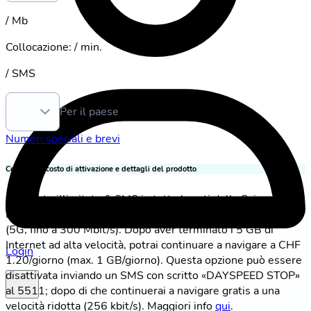
/ Mb
Collocazione
:
/ min.
/ SMS
Per il paese
Numeri speciali e brevi
Condizioni, costo di attivazione e dettagli del prodotto
Chiamate illimitate & SMS in tutte le reti della Svizzera.
Internet illimitato in Svizzera incluso 5 GB ad alta velocità
(5G, fino a 300 Mbit/s). Dopo aver terminato i 5 GB di
Internet ad alta velocità, potrai continuare a navigare a CHF
Login
1.20/giorno (max. 1 GB/giorno). Questa opzione può essere
disattivata inviando un SMS con scritto «DAYSPEED STOP»
al 5511; dopo di che continuerai a navigare gratis a una
velocità ridotta (256 kbit/s). Maggiori info
qui
.