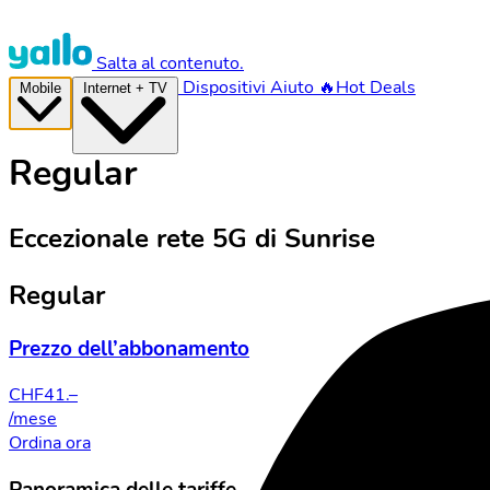
Salta al contenuto.
Dispositivi
Aiuto
🔥Hot Deals
Mobile
Internet + TV
Regular
Eccezionale rete 5G di Sunrise
Regular
Prezzo dell’abbonamento
CHF
41.–
/mese
Ordina ora