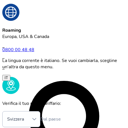
Roaming
Europa, USA & Canada
–
0800 00 48 48
–
La lingua corrente è italiano. Se vuoi cambiarla, scegline
un'altra da questo menu.
–
IT
Verifica il tuo piano tariffario:
Svizzera
Dal paese