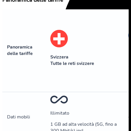
Panoramica delle tariffe
Panoramica
delle tariffe
Svizzera
E
Tutte le reti svizzere
Illimitato
Dati mobili
–
1 GB ad alta velocità (5G, fino a
300 Mbit/s) incl.