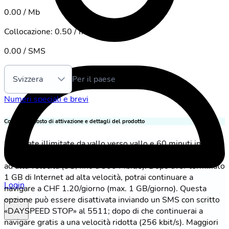
0.00 / Mb
Collocazione
:
0.50 / min.
0.00 / SMS
Svizzera
Per il paese
Numeri speciali e brevi
Condizioni, costo di attivazione e dettagli del prodotto
Chiamate illimitate da yallo verso yallo e 60 minuti in tutte
le reti svizzere. Internet illimitato in Svizzera incluso 1 GB
ad alta velocità (5G, fino a 300 Mbit/s). Dopo aver terminato
1 GB di Internet ad alta velocità, potrai continuare a
Login
navigare a CHF 1.20/giorno (max. 1 GB/giorno). Questa
opzione può essere disattivata inviando un SMS con scritto
«DAYSPEED STOP» al 5511; dopo di che continuerai a
navigare gratis a una velocità ridotta (256 kbit/s). Maggiori