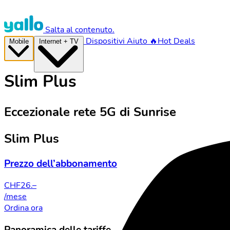
Salta al contenuto.
Dispositivi
Aiuto
🔥Hot Deals
Mobile
Internet + TV
Slim Plus
Eccezionale rete 5G di Sunrise
Slim Plus
Prezzo dell’abbonamento
CHF
26.–
/mese
Ordina ora