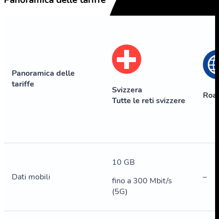
Panoramica delle tariffe
Panoramica delle
tariffe
Svizzera
Roa
Tutte le reti svizzere
10 GB
Dati mobili
–
fino a 300 Mbit/s
(5G)