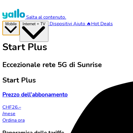
Salta al contenuto.
Dispositivi
Aiuto
🔥Hot Deals
Mobile
Internet + TV
Start Plus
Eccezionale rete 5G di Sunrise
Start Plus
Prezzo dell’abbonamento
CHF
26.–
/mese
Ordina ora