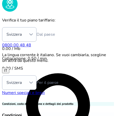
Verifica il tuo piano tariffario:
Svizzera
Dal paese
0800 00 48 48
0.00 / Mb
La lingua corrente è italiano. Se vuoi cambiarla, scegline
Collocazione
:
0.50 / min.
un'altra da questo menu.
0.20 / SMS
IT
Svizzera
Per il paese
Numeri speciali e brevi
Condizioni, costo di attivazione e dettagli del prodotto
Condizioni