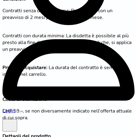
Contratti senza durata minima: Puoi disdire con un
preavviso di 2 mesi prima della fine del mese.
Contratti con durata minima: La disdetta è possibile al più
presto alla fine della durata minima. Dopo di che, si applica
un preavviso di 2 mesi prima della fine del mese.
Prima di acquistare:
La durata del contratto è sempre
indicata nel carrello.
Costo di attivazione
Login
CHF 59.–, se non diversamente indicato nell'offerta attuale
di cui sopra.
Dettagli del prodotto