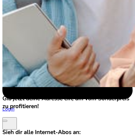
Gib jetzt deine Adresse ein, um vom Sonderpreis
zu profitieren!
Login
Sieh dir alle Internet-Abos an: