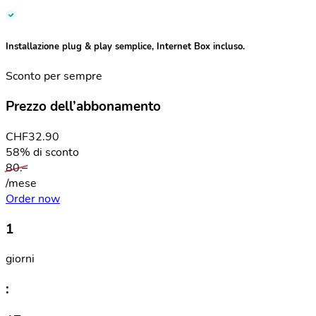
Installazione plug & play semplice, Internet Box incluso.
Sconto per sempre
Prezzo dell’abbonamento
CHF
32.90
58% di sconto
80.–
/mese
Order now
1
giorni
: