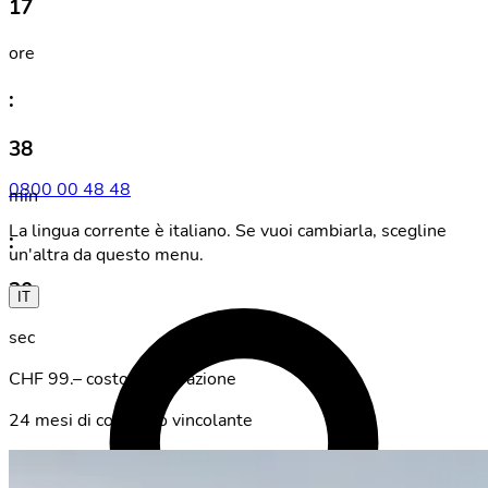
17
ore
:
38
0800 00 48 48
min
La lingua corrente è italiano. Se vuoi cambiarla, scegline
:
un'altra da questo menu.
20
IT
sec
CHF 99.– costo di attivazione
24 mesi di contratto vincolante