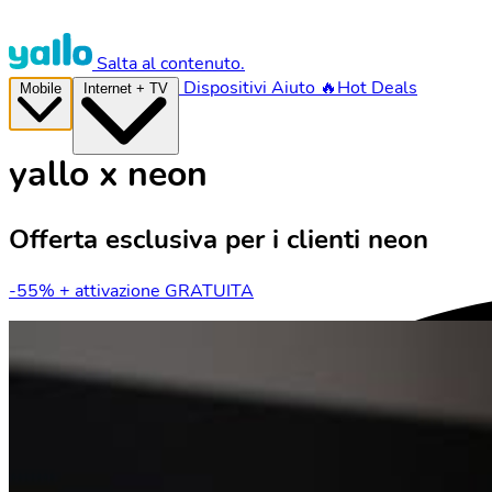
Salta al contenuto.
Dispositivi
Aiuto
🔥Hot Deals
Mobile
Internet + TV
yallo x neon
Offerta esclusiva per i clienti neon
-55% + attivazione GRATUITA