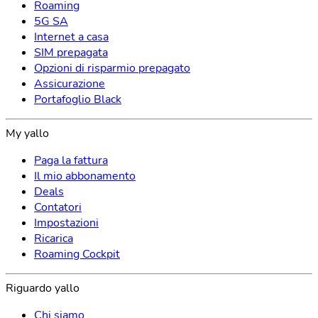
Roaming
5G SA
Internet a casa
SIM prepagata
Opzioni di risparmio prepagato
Assicurazione
Portafoglio Black
My yallo
Paga la fattura
Il mio abbonamento
Deals
Contatori
Impostazioni
Ricarica
Roaming Cockpit
Riguardo yallo
Chi siamo