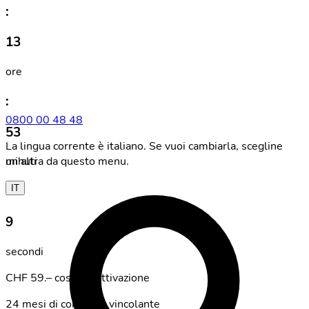
:
13
ore
:
0800 00 48 48
53
La lingua corrente è italiano. Se vuoi cambiarla, scegline
un'altra da questo menu.
minuti
:
IT
9
secondi
CHF 59.– costo di attivazione
24 mesi di contratto vincolante