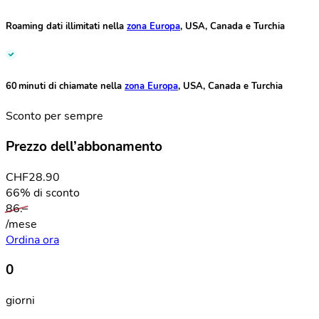
Roaming dati illimitati
nella
zona Europa
, USA, Canada e Turchia
60 minuti di chiamate
nella
zona Europa
, USA, Canada e Turchia
Sconto per sempre
Prezzo dell’abbonamento
CHF
28.90
66% di sconto
86.–
/mese
Ordina ora
0
giorni