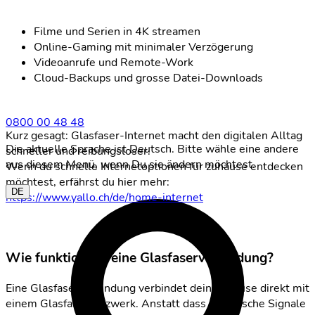
Filme und Serien in 4K streamen
Online-Gaming mit minimaler Verzögerung
Videoanrufe und Remote-Work
Cloud-Backups und grosse Datei-Downloads
0800 00 48 48
Kurz gesagt: Glasfaser-Internet macht den digitalen Alltag
Die aktuelle Sprache ist Deutsch. Bitte wähle eine andere
schneller und reibungsloser.
aus diesem Menü, wenn Du sie ändern möchtest.
Wenn du schnelle Internetoptionen für zuhause entdecken
möchtest, erfährst du hier mehr:
DE
https://www.yallo.ch/de/home-internet
Wie funktioniert eine Glasfaserverbindung?
Eine Glasfaserverbindung verbindet dein Zuhause direkt mit
einem Glasfasernetzwerk. Anstatt dass elektrische Signale