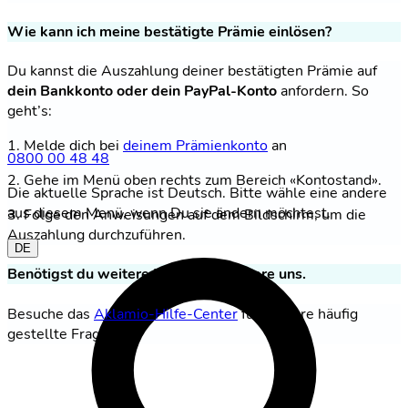
Wie kann ich meine bestätigte Prämie einlösen?
Du kannst die Auszahlung deiner bestätigten Prämie auf
dein Bankkonto oder dein PayPal-Konto
anfordern. So
geht’s:
1. Melde dich bei
deinem Prämienkonto
an
0800 00 48 48
2. Gehe im Menü oben rechts zum Bereich «Kontostand».
Die aktuelle Sprache ist Deutsch. Bitte wähle eine andere
aus diesem Menü, wenn Du sie ändern möchtest.
3. Folge den Anweisungen auf dem Bildschirm, um die
Auszahlung durchzuführen.
DE
Benötigst du weitere Hilfe? Kontaktiere uns.
Besuche das
Aklamio-Hilfe-Center
für weitere häufig
gestellte Fragen.