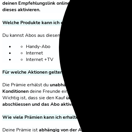
deinen Empfehlungslink online ein Abo abschliessen und
dieses aktivieren.
Welche Produkte kann ich empfehlen?
Du kannst Abos aus diesen Kategorien empfehlen:
Handy-Abo
Internet
Internet +TV
Für welche Aktionen gelten die Empfehlungsprämien?
Die Prämie erhälst du
unabhängig davon, zu welchen
Konditionen
deine Freunde ein Abo abgeschlossen haben.
Wichtig ist, dass sie den Kauf
über den Empfehlungslink
abschliessen und das Abo aktiviert wurde.
Wie viele Prämien kann ich erhalten?
Deine Prämie ist
abhängig von der Art des Abos
(Handy