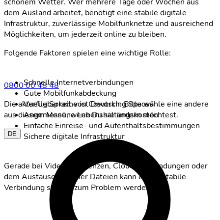
schönem Wetter. Wer mehrere Tage oder Wochen aus
dem Ausland arbeitet, benötigt eine stabile digitale
Infrastruktur, zuverlässige Mobilfunknetze und ausreichend
Möglichkeiten, um jederzeit online zu bleiben.
Folgende Faktoren spielen eine wichtige Rolle:
Schnelle Internetverbindungen
0800 00 48 48
Gute Mobilfunkabdeckung
Verfügbarkeit von Coworking Spaces
Die aktuelle Sprache ist Deutsch. Bitte wähle eine andere
Angemessene Lebenshaltungskosten
aus diesem Menü, wenn Du sie ändern möchtest.
Einfache Einreise- und Aufenthaltsbestimmungen
DE
Sichere digitale Infrastruktur
Gerade bei Videokonferenzen, Cloud-Anwendungen oder
dem Austausch grosser Dateien kann eine instabile
Verbindung schnell zum Problem werden.