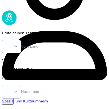
–
Prüfe deinen Tarif:
Vom Land
/ Mb
Ausgehend
:
/ min.
/ SMS
Login
Nach Land
Spezial und Kurznummern