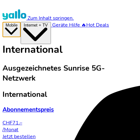
Zum Inhalt springen.
Geräte
Hilfe
🔥Hot Deals
Mobile
Internet + TV
International
Ausgezeichnetes Sunrise 5G-
Netzwerk
International
Abonnementspreis
CHF
71.–
/Monat
Jetzt bestellen