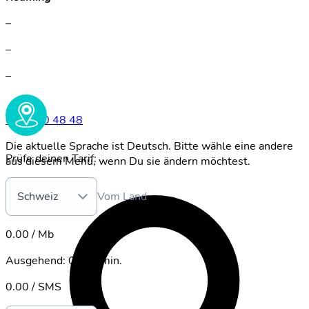
–
–
–
0800 00 48 48
Die aktuelle Sprache ist Deutsch. Bitte wähle eine andere
Prüfe deinen Tarif:
aus diesem Menü, wenn Du sie ändern möchtest.
DE
Schweiz
Vom Land
0.00 / Mb
Ausgehend
:
0.00 / min.
0.00 / SMS