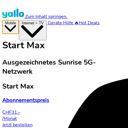
Zum Inhalt springen.
Geräte
Hilfe
🔥Hot Deals
Mobile
Internet + TV
Start Max
Ausgezeichnetes Sunrise 5G-
Netzwerk
Start Max
Abonnementspreis
CHF
31.–
/Monat
Jetzt bestellen