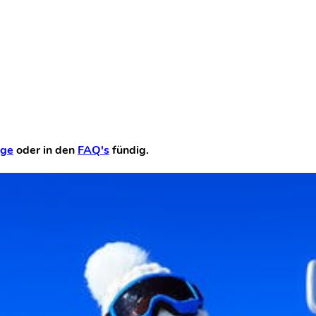
ge
oder in den
FAQ's
fündig.