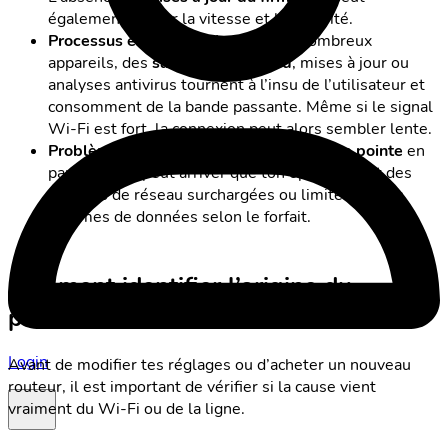
également limiter la vitesse et la sécurité.
Processus en arrière-plan
: sur de nombreux
appareils, des
sauvegardes cloud
, mises à jour ou
analyses antivirus tournent à l’insu de l’utilisateur et
consomment de la bande passante. Même si le signal
Wi-Fi est fort, la connexion peut alors sembler lente.
Problèmes du fournisseur
: aux
heures de pointe
en
particulier, il peut arriver que ton opérateur ait des
sections de réseau surchargées ou limite certains
volumes de données selon le forfait.
Comment identifier l’origine du
problème?
Login
Avant de modifier tes réglages ou d’acheter un nouveau
routeur, il est important de vérifier si la cause vient
vraiment du Wi-Fi ou de la ligne.