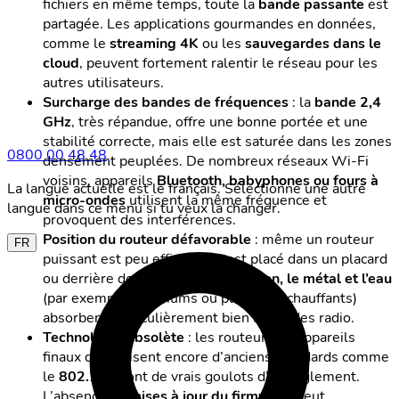
fichiers en même temps, toute la
bande passante
est
partagée. Les applications gourmandes en données,
comme le
streaming 4K
ou les
sauvegardes dans le
cloud
, peuvent fortement ralentir le réseau pour les
autres utilisateurs.
Surcharge des bandes de fréquences
: la
bande 2,4
GHz
, très répandue, offre une bonne portée et une
stabilité correcte, mais elle est saturée dans les zones
0800 00 48 48
densément peuplées. De nombreux réseaux Wi-Fi
voisins, appareils
Bluetooth, babyphones ou fours à
La langue actuelle est le français. Sélectionne une autre
micro-ondes
utilisent la même fréquence et
langue dans ce menu si tu veux la changer.
provoquent des interférences.
Position du routeur défavorable
: même un routeur
FR
puissant est peu efficace s’il est placé dans un placard
ou derrière des murs épais. Le
béton, le métal et l’eau
(par exemple aquariums ou planchers chauffants)
absorbent particulièrement bien les ondes radio.
Technologie obsolète
: les routeurs ou appareils
finaux qui utilisent encore d’anciens standards comme
le
802.11g
sont de vrais goulots d’étranglement.
L’absence de
mises à jour du firmware
peut