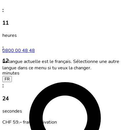
:
11
heures
:
0800 00 48 48
12
La langue actuelle est le français. Sélectionne une autre
langue dans ce menu si tu veux la changer.
minutes
FR
:
24
secondes
CHF 59.– frais d'activation