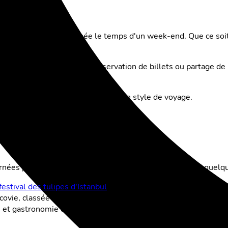
d'un week-end
escapade citadine spontanée le temps d'un week-end. Que ce s
ment ce qu'il te faut.
echerche de restaurants, réservation de billets ou partage de p
bonnement yallo le mieux adapté à ton style de voyage.
emps 2026
nées plus longues et ses nombreux événements. Voici quelques 
festival des tulipes d'Istanbul
, qui a lieu chaque année en avril.
Cracovie, classée au patrimoine mondial de l'UNESCO, et promène-
ture et gastronomie dans un format compact. Déguste les spécia