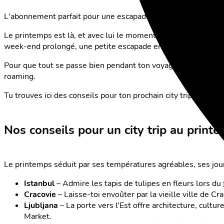
L'abonnement parfait pour une escapade citadine le temps 
Le printemps est là, et avec lui le moment idéal pour une 
week-end prolongé, une petite escapade en Europe est exacte
Pour que tout se passe bien pendant ton voyage (navigation, r
roaming.
Tu trouves ici des conseils pour ton prochain city trip et l'a
Nos conseils pour un city trip au print
Le printemps séduit par ses températures agréables, ses jour
Istanbul
– Admire les tapis de tulipes en fleurs lors du
Cracovie
– Laisse-toi envoûter par la vieille ville de 
Ljubljana
– La porte vers l'Est offre architecture, cul
Market.