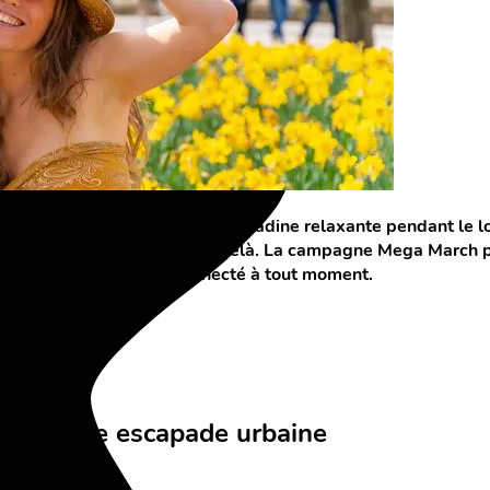
ge spontané ou d'une escapade citadine relaxante pendant le 
iable partout en Suisse et au-delà. La campagne Mega March
rit tranquille et rester connecté à tout moment.
e pour une escapade urbaine