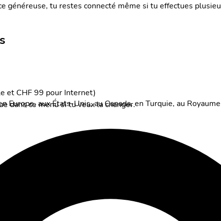
ce généreuse, tu restes connecté même si tu effectues plusieur
s
e et CHF 99 pour Internet)
tée en Europe, aux États-Unis, au Canada, en Turquie, au Royau
gue dans ce menu si tu veux la changer.