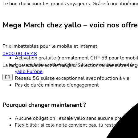
Le bon choix pour les grands voyageurs. Grâce à une itinéran
Mega March chez yallo – voici nos offre
Prix imbattables pour le mobile et Internet
0800 00 48 48
Activation gratuite (normalement CHF 59 pour le mobil
Les meilleures offres d'itinérance : navigation illimi
La langue actuelle est le français. Sélectionne une autre lan
yallo Europe
.
Réseau 5G suisse exceptionnel avec réduction à vie
FR
Pas de durée minimale d'engagement
Pourquoi changer maintenant ?
Aucune obligation : essaie yallo sans aucune pression.
Flexibilité : si cela ne te convient pas, tu restes flexible.