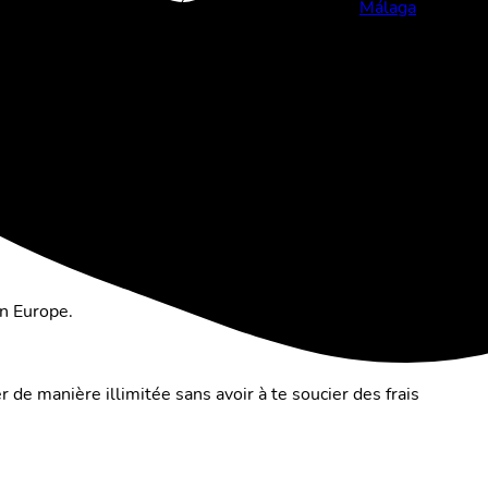
ues et sa cuisine raffinée, notamment lors du
Málaga
e ambiance garantie !
oup ou que tu ne te rendes à l'étranger que de temps en
en Europe.
de manière illimitée sans avoir à te soucier des frais