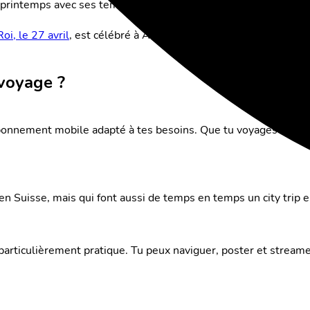
 printemps avec ses températures chaudes, ses fleurs magnifiq
Roi, le 27 avril
, est célébré à Amsterdam sur les canaux – bonn
voyage ?
abonnement mobile adapté à tes besoins. Que tu voyages beauc
n Suisse, mais qui font aussi de temps en temps un city trip 
rticulièrement pratique. Tu peux naviguer, poster et streamer 