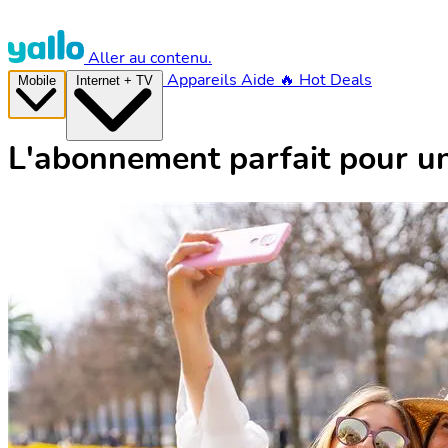
Aller au contenu.
Appareils
Aide
🔥 Hot Deals
Mobile
Internet + TV
L'abonnement parfait pour u