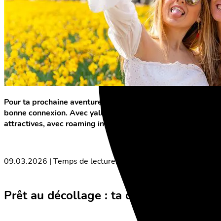
Pour ta prochaine aventure, qu'il s'agisse d'un petit voya
bonne connexion. Avec yallo, tu es connecté de manière f
attractives, avec roaming inclus, idéales pour voyager l'esp
09.03.2026 | Temps de lecture: 3 minutes
Prêt au décollage : ta connexion idéal