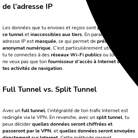
de l’adresse IP
Les données que tu envoies et reçois sont
protégées par
ce tunnel
et
inaccessibles aux tiers
. En parallèle, ton
adresse IP est
masquée
, ce qui permet de
préserver ton
anonymat numérique
. C’est particulièrement utile lorsque
tu te connectes à des
réseaux Wi-Fi publics
ou lorsque tu
ne veux pas que ton
fournisseur d’accès à Internet suive
tes activités de navigation
.
Full Tunnel vs. Split Tunnel
Avec un
full tunnel
, l’intégralité de ton trafic Internet est
redirigée via le VPN. En revanche, avec un
split tunnel
, tu
peux décider
quelles données seront chiffrées et
passeront par le VPN
, et
quelles données seront envoyées
directement sur Internet
. Cette méthode permet