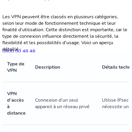
Les VPN peuvent être classés en plusieurs catégories,
selon leur mode de fonctionnement technique et leur
finalité d’utilisation. Cette distinction est importante, car le
type de connexion influence directement la sécurité, la
flexibilité et les possibilités d’usage. Voici un aperçu
détaillé :
0800 00 48 48
La langue actuelle est le français. Sélectionne une autre
Type de
Description
Détails techn
langue dans ce menu si tu veux la changer.
VPN
FR
VPN
d’accès
Connexion d’un seul
Utilise IPsec 
à
appareil à un réseau privé
nécessite un 
distance