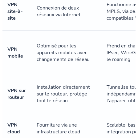
VPN
Fonctionne av
Connexion de deux
site-à-
MPLS, via des
réseaux via Internet
site
compatibles 
Optimisé pour les
Prend en char
VPN
appareils mobiles avec
IPsec, WireGu
mobile
changements de réseau
le roaming
Installation directement
Tunnelise tout 
VPN sur
sur le routeur, protège
indépendamm
routeur
tout le réseau
l’appareil util
Login
VPN
Fourniture via une
Scalable, basé 
cloud
infrastructure cloud
intégration po