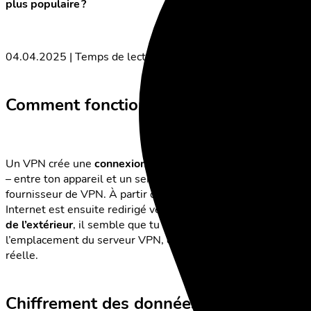
plus populaire ?
04.04.2025 | Temps de lecture: 5 minutes
Comment fonctionne un VPN ?
Un VPN crée une
connexion chiffrée
– appelée aussi
tunnel
– entre ton appareil et un serveur appartenant au
fournisseur de VPN. À partir de ce serveur, ton trafic
Internet est ensuite redirigé vers le web. Cela signifie que,
de l’extérieur
, il semble que tu surfes depuis
l’emplacement du serveur VPN, et non depuis ta position
réelle.
Chiffrement des données et masquage