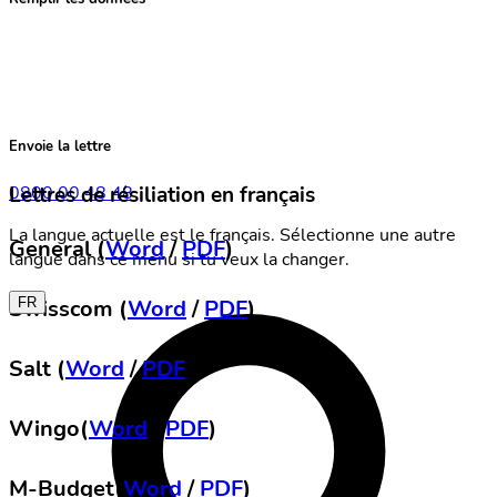
Envoie la lettre
Lettres de résiliation en français
0800 00 48 48
La langue actuelle est le français. Sélectionne une autre
General (
Word
/
PDF
)
langue dans ce menu si tu veux la changer.
Swisscom (
Word
/
PDF
)
FR
Salt (
Word
/
PDF
)
Wingo(
Word
/
PDF
)
M-Budget(
Word
/
PDF
)