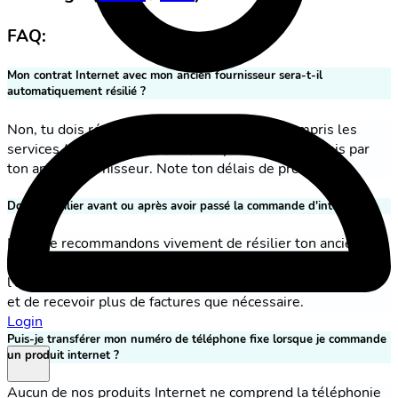
FAQ:
Mon contrat Internet avec mon ancien fournisseur sera-t-il
automatiquement résilié ?
Non, tu dois résilier toi-même le contrat, y compris les
services (par ex. Internet, TV, téléphonie fixe) fournis par
ton ancien fournisseur. Note ton délais de préavis ici.
Dois-je résilier avant ou après avoir passé la commande d'internet ?
Nous te recommandons vivement de résilier ton ancien
contrat internet avant de commander chez nous. Si tu ne
l'as pas fait, fais-le immédiatement pour éviter les retards
et de recevoir plus de factures que nécessaire.
Login
Puis-je transférer mon numéro de téléphone fixe lorsque je commande
un produit internet ?
Aucun de nos produits Internet ne comprend la téléphonie