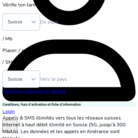
Vérifie ton tarif:
Suisse
Du pays
/ Mb
Placer
:
/ min.
/ SMS
Suisse
Vers le pays
Numéros spéciaux et abrégé
Conditions, frais d'activation et fiche d'information
Login
Appels & SMS illimités vers tous les réseaux suisses.
Internet à haut débit illimité en Suisse (5G, jusqu'à 300
Mbit/s). Les données et les appels en itinérance sont