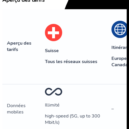
Aperçu des tarifs
Aperçu des
Itinéran
tarifs
Suisse
Europe,
Tous les réseaux suisses
Canada
Illimité
Données
–
mobiles
high-speed (5G, up to 300
Mbit/s)