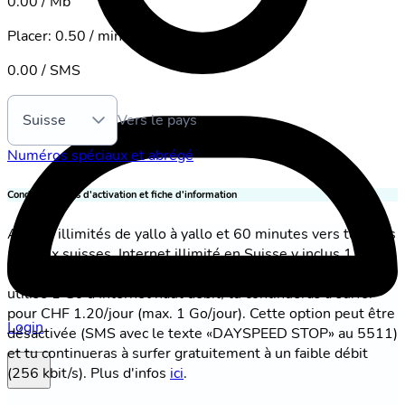
0.00 / Mb
Placer
:
0.50 / min.
0.00 / SMS
Suisse
Vers le pays
Numéros spéciaux et abrégé
Conditions, frais d'activation et fiche d'information
Appels illimités de yallo à yallo et 60 minutes vers tous les
réseaux suisses. Internet illimité en Suisse y inclus 1 Go à
haut débit (5G, jusqu'à 300 Mbit/s). Une fois que tu as
utilisé 1 Go d’Internet haut débit, tu continueras à surfer
pour CHF 1.20/jour (max. 1 Go/jour). Cette option peut être
Login
désactivée (SMS avec le texte «DAYSPEED STOP» au 5511)
et tu continueras à surfer gratuitement à un faible débit
(256 kbit/s). Plus d'infos
ici
.