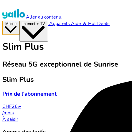
Aller au contenu.
Appareils
Aide
🔥 Hot Deals
Mobile
Internet + TV
Slim Plus
Réseau 5G exceptionnel de Sunrise
Slim Plus
Prix de l’abonnement
CHF
26.–
/mois
À saisir