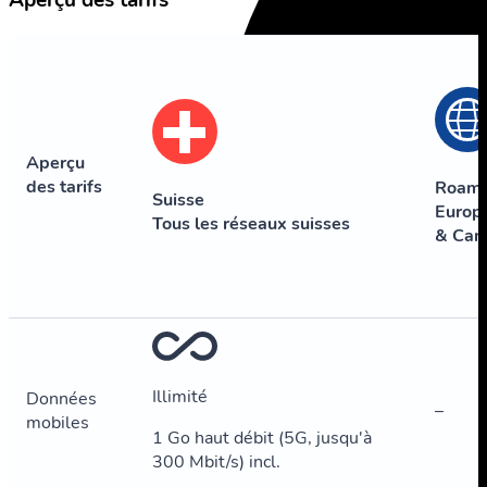
Aperçu des tarifs
Aperçu
des tarifs
Roami
Suisse
Europe
Tous les réseaux suisses
& Can
Illimité
Données
–
mobiles
1 Go haut débit (5G, jusqu'à
300 Mbit/s) incl.