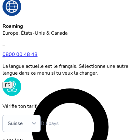
Roaming
Europe, États-Unis & Canada
–
0800 00 48 48
–
La langue actuelle est le français. Sélectionne une autre
–
langue dans ce menu si tu veux la changer.
FR
Vérifie ton tarif:
Suisse
Du pays