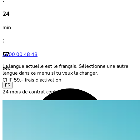
:
24
min
:
57
0800 00 48 48
La langue actuelle est le français. Sélectionne une autre
sec
langue dans ce menu si tu veux la changer.
CHF 59.– frais d'activation
FR
24 mois de contrat contraignant