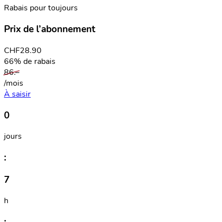
Rabais pour toujours
Prix de l’abonnement
CHF
28.90
66% de rabais
86.–
/mois
À saisir
0
jours
:
7
h