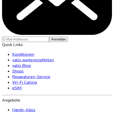
Anmelden
Quick Links
Konditionen
yallo weiterempfehlen
yallo Blog
Shops
Reparaturen-Service
Wi-Fi Calling
eSIM
Angebote
Handy-Abos