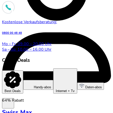
Kostenlose Verkaufsberatung:
0800 00 48 48
Mo – Fr: 09.00 – 20.00 Uhr
Sa – So: 10.00 – 16.00 Uhr
Clever Deals
Handy-abos
Daten-abos
Login
Best Deals
Internet + Tv
64% Rabatt
Swiss Max