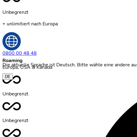
Unbegrenzt
+ unlimitiert nach Europa
0800 00 48 48
Roaming
Die aktuelle Sprache ist Deutsch. Bitte wähle eine andere 
Europa, USA & Kanada
DE
Unbegrenzt
Unbegrenzt