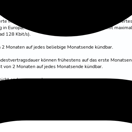
rte internationale Anrufe in 43 Länder Europas*. Unlimitierte
ng in Europa, USA & Kanada**, davon 40 GB/Monat mit maxima
d 128 Kbit/s).
on 2 Monaten auf jedes beliebige Monatsende kündbar.
indestvertragsdauer können frühestens auf das erste Monatse
ist von 2 Monaten auf jedes Monatsende kündbar.
nicht anders angegeben.