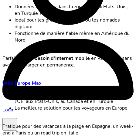
Données illimitées dans la zone UE, aux États-Unis,
en Turquie + 5 Go dans 49 pays
Idéal pour les grands voyageurs ou les nomades
digitaux
Fonctionne de manière fiable même en Amérique du
Nord
Parfait si tu as
besoin d’Internet mobile
en vacances – sans
avoir à recharger en permanence.
yallo Europe Max
Données et appels illimités dans tous les pays de
l’UE, aux États-Unis, au Canada et en Turquie
La meilleure solution pour les voyageurs en Europe
Login
Pratique pour des vacances à la plage en Espagne, un week-
end à Paris ou un road trip en Italie.