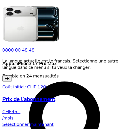
0800 00 48 48
La langue actuelle est le français. Sélectionne une autre
Apple iPhone 17 Pro Max
langue dans ce menu si tu veux la changer.
Payable en 24 mensualités
FR
Coût initial: CHF 120.–
Prix de l’abonnement
CHF
45.–
/mois
Sélectionner maintenant