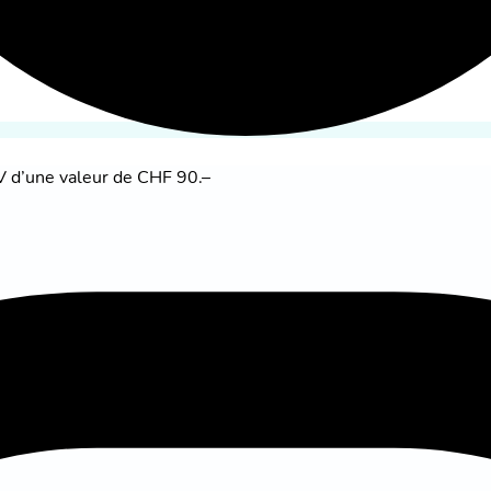
V d’une valeur de CHF 90.–
tre résiliés au plus tôt à la fin du premier mois après l'expi
un délai de préavis de 2 mois à la fin de chaque mois.
n), sauf indication contraire dans l'offre actuelle ci-dessus.