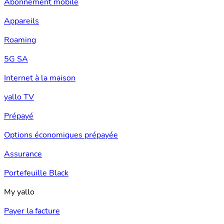
Abonnement mobile
Appareils
Roaming
5G SA
Internet à la maison
yallo TV
Prépayé
Options économiques prépayée
Assurance
Portefeuille Black
My yallo
Payer la facture