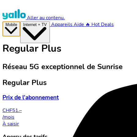
Aller au contenu.
Appareils
Aide
🔥 Hot Deals
Mobile
Internet + TV
Regular Plus
Réseau 5G exceptionnel de Sunrise
Regular Plus
Prix de l’abonnement
CHF
51.–
/mois
À saisir