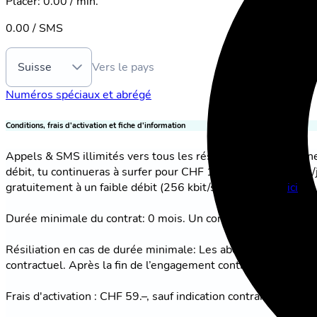
Placer
:
0.00 / min.
0.00 / SMS
Suisse
Vers le pays
Numéros spéciaux et abrégé
Conditions, frais d'activation et fiche d'information
Appels & SMS illimités vers tous les réseaux suisses. Internet
débit, tu continueras à surfer pour CHF 1.20/jour (max. 1 Go
gratuitement à un faible débit (256 kbit/s). Plus d'infos
ici
.
Durée minimale du contrat: 0 mois. Un contrat sans durée mini
Résiliation en cas de durée minimale: Les abonnements avec d
contractuel. Après la fin de l’engagement contractuel, les ab
Frais d'activation : CHF 59.–, sauf indication contraire dans l'o