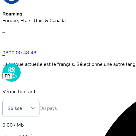
Roaming
Europe, États-Unis & Canada
–
–
0800 00 48 48
–
La langue actuelle est le français. Sélectionne une autre lan
FR
Vérifie ton tarif:
Suisse
Du pays
0.00 / Mb