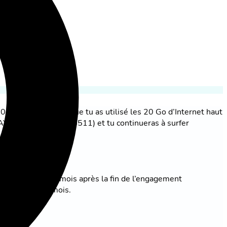
0 Mbit/s). Une fois que tu as utilisé les 20 Go d’Internet haut
«DAYSPEED STOP» au 5511) et tu continueras à surfer
’importe quel mois.
a fin du premier mois après la fin de l’engagement
 fin de chaque mois.